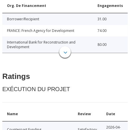
Org. De Financement
Engagements
Borrower/Recipient
31.00
FRANCE: French Agency for Development
74.00
International Bank for Reconstruction and
80.00
Development
Ratings
EXÉCUTION DU PROJET
Name
Review
Date
2026-04-
Counterpart Funding
Satisfactory