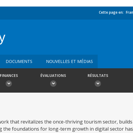
Cette page en:
Fran
y
DOCUMENTS
NOUVELLES ET MÉDIAS
FINANCES
ÉVALUATIONS
RÉSULTATS
rk that revitalizes the once-thriving tourism sector, builds 
ng the foundations for long-term growth in digital sector has