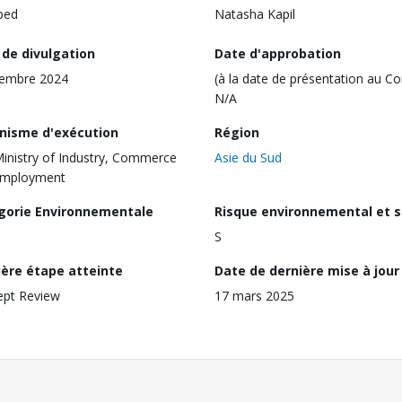
ped
Natasha Kapil
 de divulgation
Date d'approbation
cembre 2024
(à la date de présentation au Co
N/A
nisme d'exécution
Région
inistry of Industry, Commerce
Asie du Sud
Employment
gorie Environnementale
Risque environnemental et s
S
ière étape atteinte
Date de dernière mise à jour
ept Review
17 mars 2025