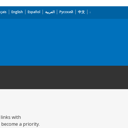
çais
English
Español
العربية
Русский
中文
links with
 become a priority.