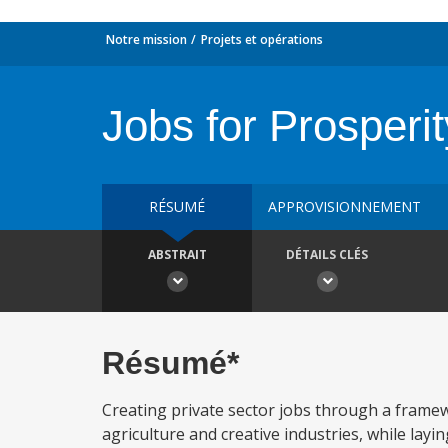
Notre mission
Projets et opérations
Jobs for Prosperit
RÉSUMÉ
APPROVISIONNEMENT
ABSTRAIT
DÉTAILS CLÉS
Résumé*
Creating private sector jobs through a framewo
agriculture and creative industries, while layi