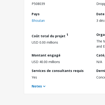
P508039
Drop
Pays
Date
Bhoutan
3 dé
1
Orga
Coût total du projet
The M
USD 0.00 millions
and 
Montant engagé
Caté
USD 40.00 millions
N/A
Services de consultants requis
Dern
Yes
Conc
Notes