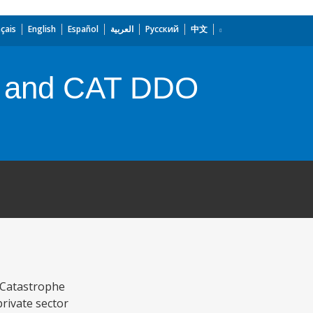
çais
English
Español
العربية
Русский
中文
PF and CAT DDO
 Catastrophe
private sector