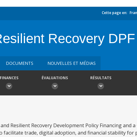
Cette page en:
Fran
Resilient Recovery D
DOCUMENTS
NOUVELLES ET MÉDIAS
FINANCES
ÉVALUATIONS
RÉSULTATS
 and Resilient Recovery Development Policy Financing and a
facilitate trade, digital adoption, and financial stability for 