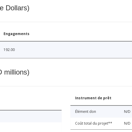
e Dollars)
Engagements
192.00
 millions)
Instrument de prêt
Élément don
N/D
Coût total du projet**
N/D