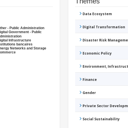
Thèmes
Data Ecosystem
Digital Transformation
ther - Public Administration
igital Government - Public
dministration
Disaster Risk Manageme
igital Infrastructure
nstitutions bancaires
nergy Networks and Storage
ommerce
Economic Policy
Environment, Infrastru
Finance
Gender
Private Sector Develop
Social Sustainability