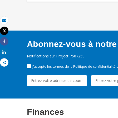
Email
Tweet
Imprimer
Abonnez-vous à notre 
Share
Share
Notifications sur Project P507259
J'accepte les termes de la
Politique de confidentialité
e
Finances