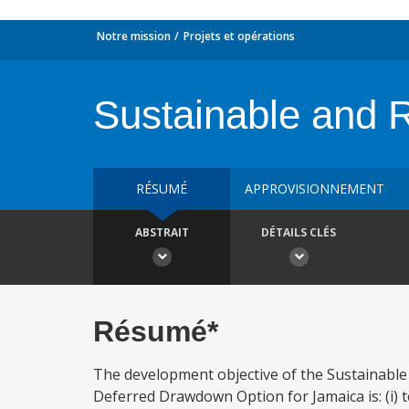
Notre mission
Projets et opérations
Sustainable and 
RÉSUMÉ
APPROVISIONNEMENT
ABSTRAIT
DÉTAILS CLÉS
Résumé*
The development objective of the Sustainable
Deferred Drawdown Option for Jamaica is: (i) to 