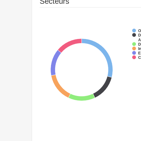
Secteurs
O
D
A
D
I
E
C