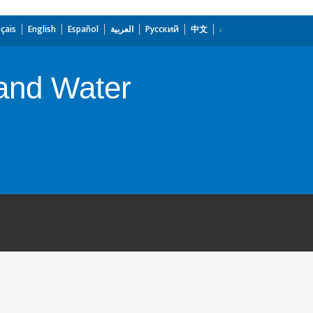
çais
English
Español
العربية
Русский
中文
 and Water