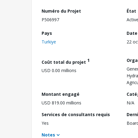
Numéro du Projet
État
P506997
Activ
Pays
Date
Turkiye
22 oc
1
Orga
Coût total du projet
Gener
USD 0.00 millions
Hydra
Agric
Montant engagé
Caté
USD 819.00 millions
N/A
Services de consultants requis
Dern
Yes
Boar
Notes