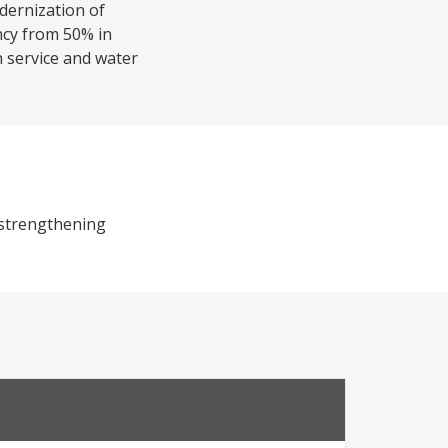
odernization of
ency from 50% in
n service and water
r strengthening