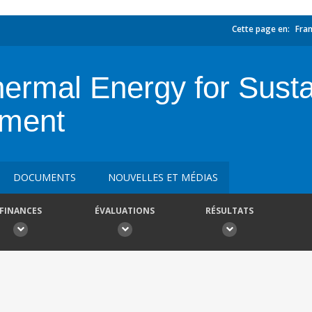
Cette page en:
Fran
hermal Energy for Sust
pment
DOCUMENTS
NOUVELLES ET MÉDIAS
FINANCES
ÉVALUATIONS
RÉSULTATS