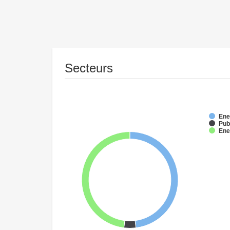
Secteurs
Ene
Pub
Ene