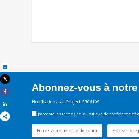
Email
Tweet
Imprimer
Abonnez-vous à notre 
Share
Notifications sur Project P506109
Share
J'accepte les termes de la
Politique de confidentialité
e