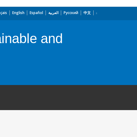
çais
English
Español
العربية
Русский
中文
ainable and