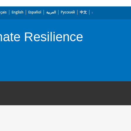
çais
English
Español
العربية
Русский
中文
ate Resilience