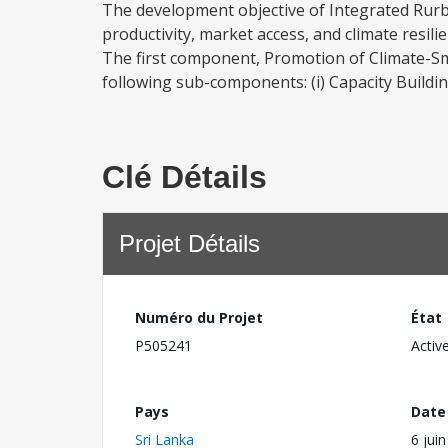
The development objective of Integrated Rurba
productivity, market access, and climate resil
The first component, Promotion of Climate-Sma
following sub-components: (i) Capacity Buildi
Clé Détails
Projet Détails
Numéro du Projet
État
P505241
Activ
Pays
Date
Sri Lanka
6 jui