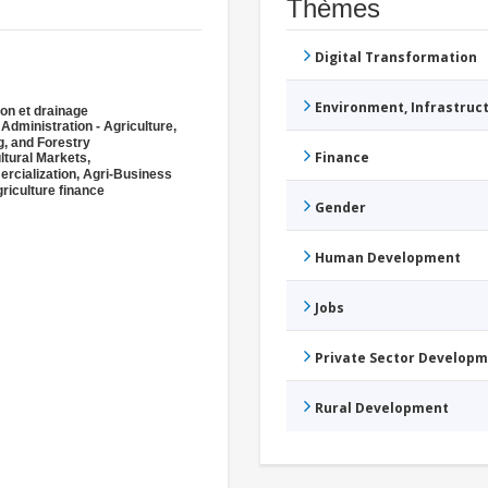
Thèmes
Digital Transformation
Environment, Infrastru
tion et drainage
 Administration - Agriculture,
g, and Forestry
Finance
ltural Markets,
cialization, Agri-Business
riculture finance
Gender
Human Development
Jobs
Private Sector Develop
Rural Development