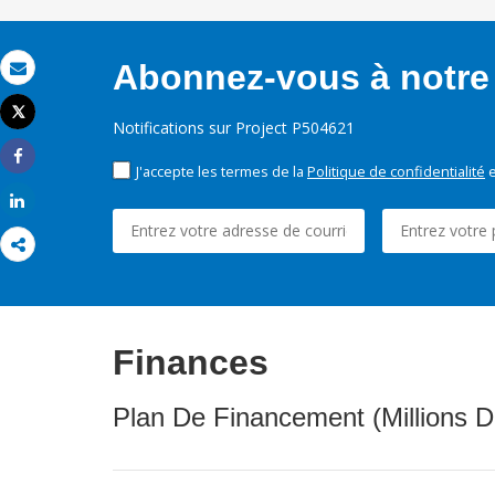
Abonnez-vous à notre 
Email
Tweet
Notifications sur Project P504621
Imprimer
J'accepte les termes de la
Politique de confidentialité
e
Share
Share
Finances
Plan De Financement (Millions D