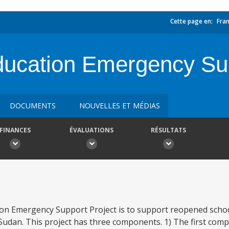
Cette page en:
Fran
ucation Emergency Sup
DOCUMENTS
NOUVELLES ET MÉDIAS
FINANCES
ÉVALUATIONS
RÉSULTATS
on Emergency Support Project is to support reopened school
 Sudan. This project has three components. 1) The first com