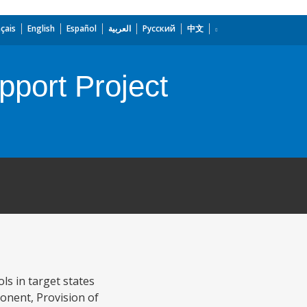
çais
English
Español
العربية
Русский
中文
port Project
s in target states
ponent, Provision of