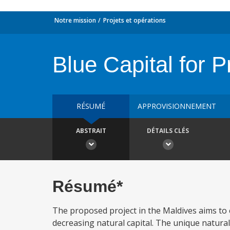
Notre mission
Projets et opérations
Blue Capital for 
RÉSUMÉ
APPROVISIONNEMENT
ABSTRAIT
DÉTAILS CLÉS
Résumé*
The proposed project in the Maldives aims to
decreasing natural capital. The unique natura