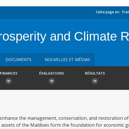
Cette page en:
Fran
Prosperity and Climate R
DOCUMENTS
NOUVELLES ET MÉDIAS
FINANCES
ÉVALUATIONS
RÉSULTATS
 enhance the management, conservation, and restoration of
l assets of the Maldives form the foundation for economic gr