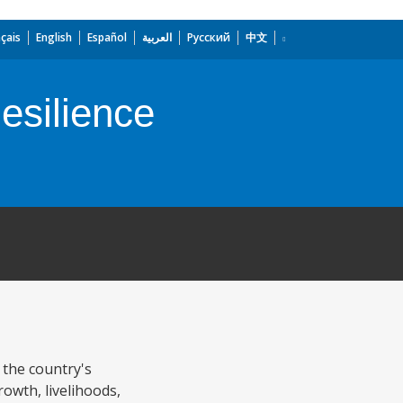
çais
English
Español
العربية
Русский
中文
esilience
 the country's
owth, livelihoods,