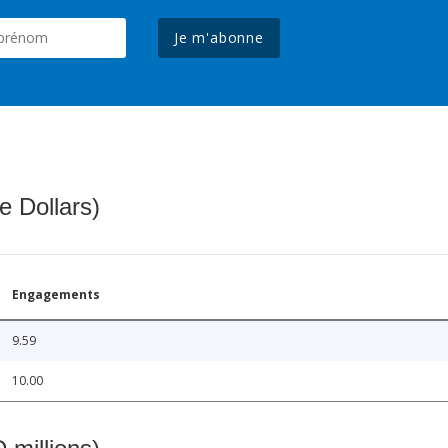
Je m'abonne
e Dollars)
Engagements
9.59
10.00