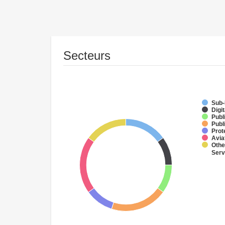
Secteurs
Sub-
Digit
Publ
Publ
Prot
Avia
Othe
Serv