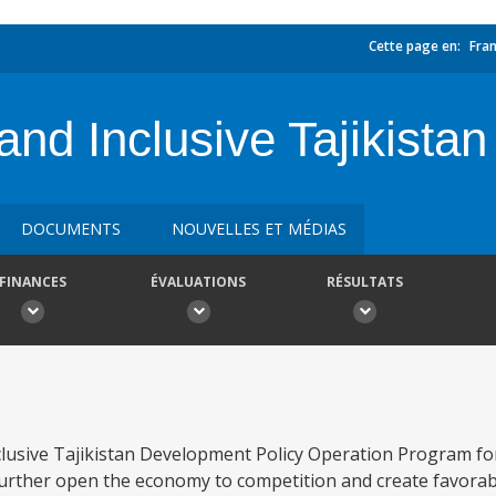
Cette page en:
Fran
 and Inclusive Tajikist
DOCUMENTS
NOUVELLES ET MÉDIAS
FINANCES
ÉVALUATIONS
RÉSULTATS
clusive Tajikistan Development Policy Operation Program for 
a) further open the economy to competition and create favora