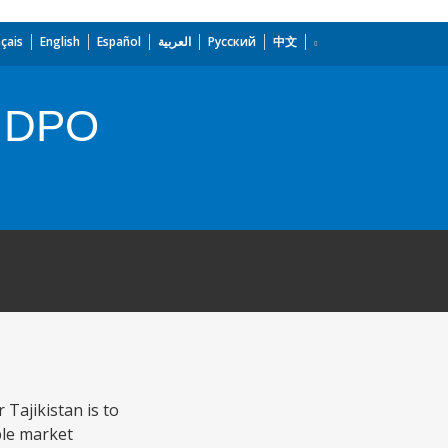
çais
English
Español
العربية
Русский
中文
an DPO
Tajikistan is to
ble market