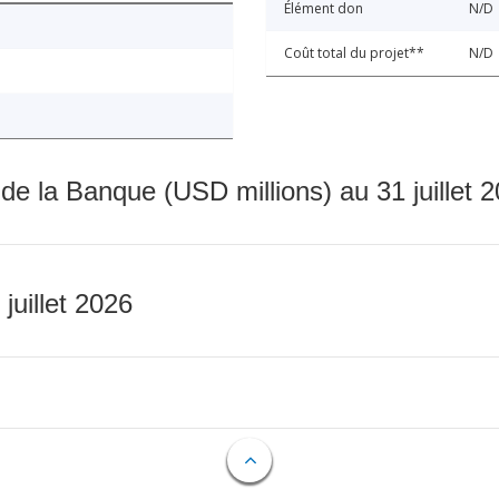
Élément don
N/D
Coût total du projet**
N/D
 de la Banque (USD millions) au 31 juillet 
 juillet 2026