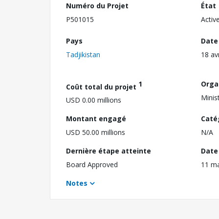
Numéro du Projet
État
P501015
Activ
Pays
Date
Tadjikistan
18 av
1
Orga
Coût total du projet
Minis
USD 0.00 millions
Montant engagé
Caté
USD 50.00 millions
N/A
Dernière étape atteinte
Date 
Board Approved
11 m
Notes