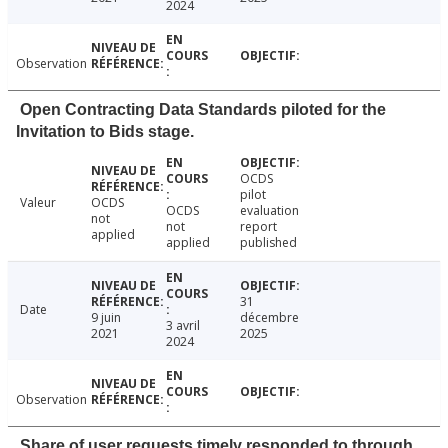
2024
Observation
Open Contracting Data Standards piloted for the
Invitation to Bids stage.
OCDS
pilot
Valeur
OCDS
OCDS
evaluation
not
not
report
applied
applied
published
31
Date
9 juin
décembre
3 avril
2021
2025
2024
Observation
Share of user requests timely responded to through