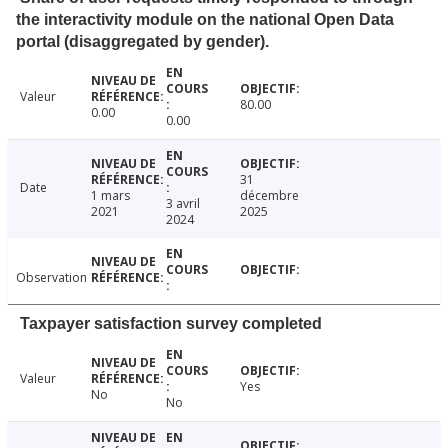
the interactivity module on the national Open Data
portal (disaggregated by gender).
Valeur
80.00
0.00
0.00
31
Date
1 mars
décembre
3 avril
2021
2025
2024
Observation
Taxpayer satisfaction survey completed
Valeur
Yes
No
No