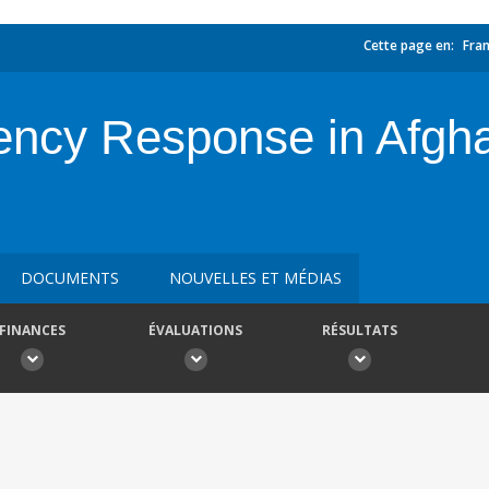
Cette page en:
Fran
ncy Response in Afghan
DOCUMENTS
NOUVELLES ET MÉDIAS
FINANCES
ÉVALUATIONS
RÉSULTATS