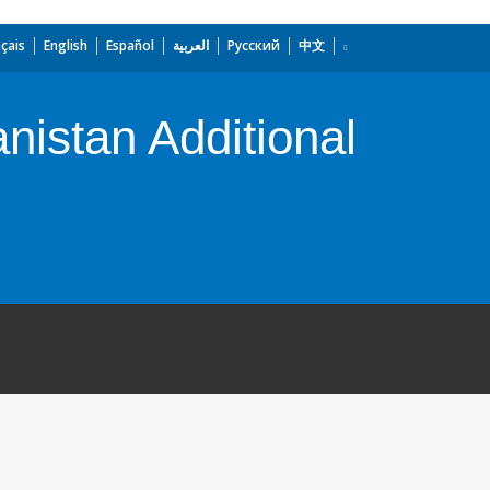
çais
English
Español
العربية
Русский
中文
istan Additional