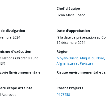
Chef d’équipe
e
Elena Maria Roseo
 de divulgation
Date d'approbation
ovembre 2024
(à la date de présentation au Co
12 décembre 2024
nisme d'exécution
Région
d Nations Children's Fund
Moyen-Orient, Afrique du Nord,
EF)
Afghanistan et Pakistan
gorie Environnementale
Risque environnemental et s
S
ière étape atteinte
Parent Projects
d Approved
P178758