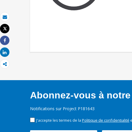
Email
Tweet
Imprimer
Share
Share
Abonnez-vous à notre 
Notifications sur Project P181643
J'accepte les termes de la
Politique de confidentialité
e