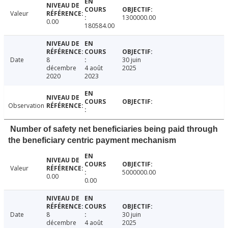
Valeur
1300000.00
0.00
180584.00
Date
8
30 juin
décembre
4 août
2025
2020
2023
Observation
Number of safety net beneficiaries being paid through
the beneficiary centric payment mechanism
Valeur
5000000.00
0.00
0.00
Date
8
30 juin
décembre
4 août
2025