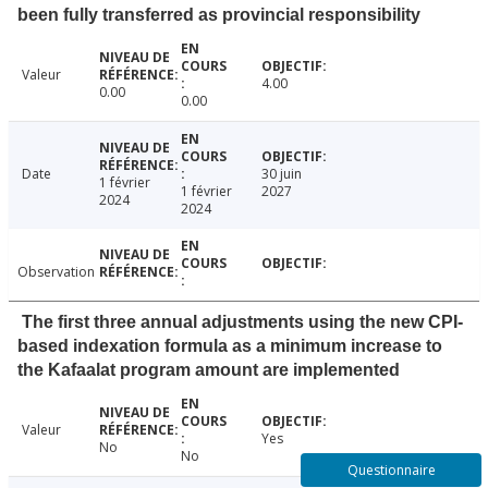
been fully transferred as provincial responsibility
Valeur
4.00
0.00
0.00
Date
30 juin
1 février
1 février
2027
2024
2024
Observation
The first three annual adjustments using the new CPI-
based indexation formula as a minimum increase to
the Kafaalat program amount are implemented
Valeur
Yes
No
No
Questionnaire