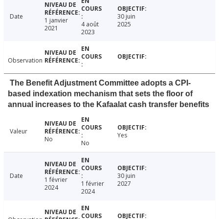
Date
30 juin
1 janvier
4 août
2025
2021
2023
Observation
The Benefit Adjustment Committee adopts a CPI-
based indexation mechanism that sets the floor of
annual increases to the Kafaalat cash transfer benefits
Valeur
Yes
No
No
Date
30 juin
1 février
1 février
2027
2024
2024