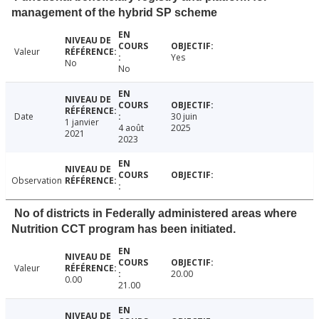
management of the hybrid SP scheme
Valeur
Yes
No
No
Date
30 juin
1 janvier
4 août
2025
2021
2023
Observation
No of districts in Federally administered areas where
Nutrition CCT program has been initiated.
Valeur
20.00
0.00
21.00