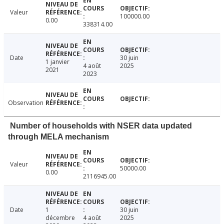
Valeur
100000.00
0.00
338314.00
Date
30 juin
1 janvier
4 août
2025
2021
2023
Observation
Number of households with NSER data updated
through MELA mechanism
Valeur
50000.00
0.00
2116945.00
Date
1
30 juin
décembre
4 août
2025