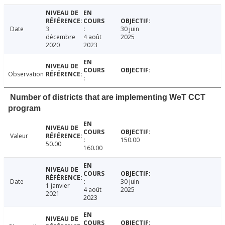
Date
3
30 juin
décembre
4 août
2025
2020
2023
Observation
Number of districts that are implementing WeT CCT
program
Valeur
150.00
50.00
160.00
Date
30 juin
1 janvier
4 août
2025
2021
2023