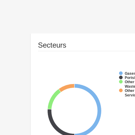
Secteurs
Gases
Ports
Other 
Wast
Other 
Servi