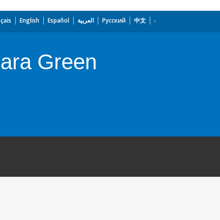
çais
English
Español
العربية
Русский
中文
eara Green