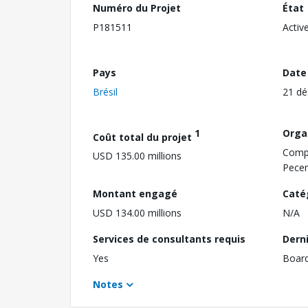
Numéro du Projet
État
P181511
Activ
Pays
Date
Brésil
21 d
1
Orga
Coût total du projet
Compl
USD 135.00 millions
Pece
Montant engagé
Caté
USD 134.00 millions
N/A
Services de consultants requis
Dern
Yes
Boar
Notes