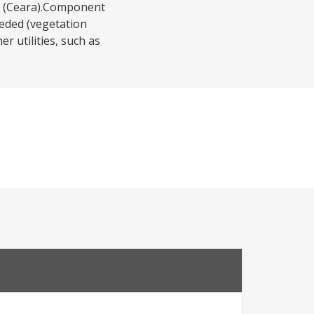
m (Ceara).Component
eeded (vegetation
r utilities, such as