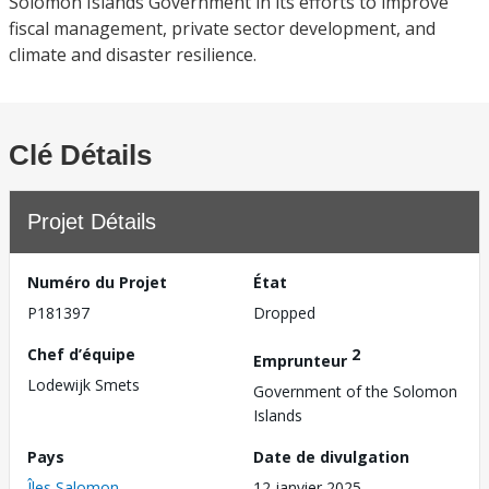
Solomon Islands Government in its efforts to improve
fiscal management, private sector development, and
climate and disaster resilience.
Clé Détails
Projet Détails
Numéro du Projet
État
P181397
Dropped
Chef d’équipe
2
Emprunteur
Lodewijk Smets
Government of the Solomon
Islands
Pays
Date de divulgation
Îles Salomon
12 janvier 2025