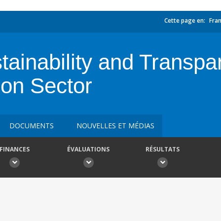
Cette page en:
Fran
tainability and Transpa
on Sector
DOCUMENTS
NOUVELLES ET MÉDIAS
FINANCES
ÉVALUATIONS
RÉSULTATS