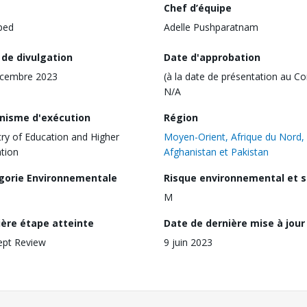
Chef d’équipe
ped
Adelle Pushparatnam
 de divulgation
Date d'approbation
écembre 2023
(à la date de présentation au Co
N/A
nisme d'exécution
Région
try of Education and Higher
Moyen-Orient, Afrique du Nord,
tion
Afghanistan et Pakistan
gorie Environnementale
Risque environnemental et s
M
ière étape atteinte
Date de dernière mise à jour
ept Review
9 juin 2023