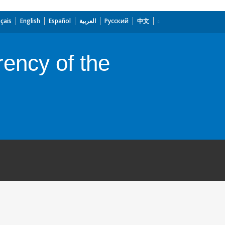
çais
English
Español
العربية
Русский
中文
rency of the