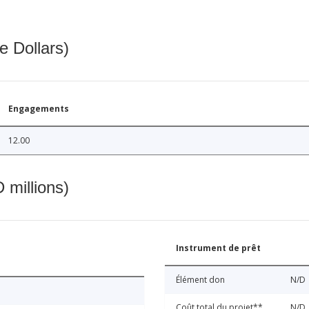
e Dollars)
Engagements
12.00
 millions)
Instrument de prêt
Élément don
N/D
Coût total du projet**
N/D