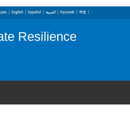
çais
English
Español
العربية
Русский
中文
ate Resilience