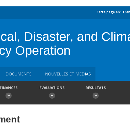
Cette page en:
Fran
al, Disaster, and Clim
cy Operation
DOCUMENTS
NOUVELLES ET MÉDIAS
FINANCES
ÉVALUATIONS
RÉSULTATS
ement