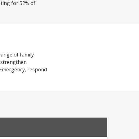
nting for 52% of
hange of family
d strengthen
or Emergency, respond