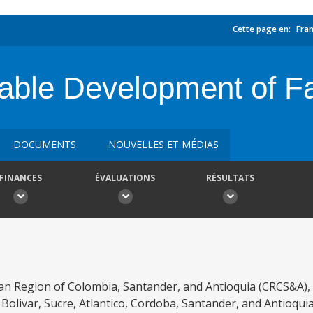
Cette page en:
Fran
able Development of F
DOCUMENTS
NOUVELLES ET MÉDIAS
FINANCES
ÉVALUATIONS
RÉSULTATS
ean Region of Colombia, Santander, and Antioquia (CRCS&A),
olivar, Sucre, Atlantico, Cordoba, Santander, and Antioquia.