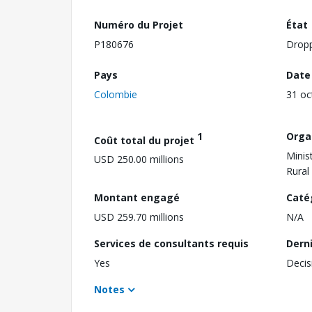
Numéro du Projet
État
P180676
Drop
Pays
Date
Colombie
31 oc
1
Orga
Coût total du projet
Minis
USD 250.00 millions
Rural
Montant engagé
Caté
USD 259.70 millions
N/A
Services de consultants requis
Dern
Yes
Decis
Notes