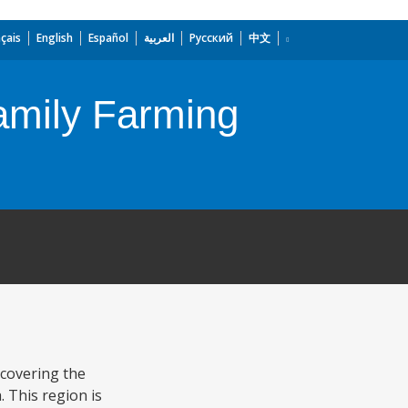
çais
English
Español
العربية
Русский
中文
amily Farming
 covering the
 This region is