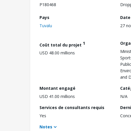
P180468
Drop
Pays
Date
Tuvalu
27 n
1
Orga
Coût total du projet
Minis
USD 48.00 millions
Sport
Publi
Envir
and 
Montant engagé
Caté
USD 41.00 millions
N/A
Services de consultants requis
Dern
Yes
Conc
Notes