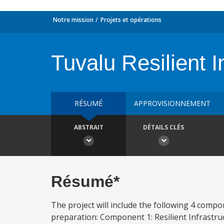
Notre mission
Projets et opérations
Tuvalu Resilient 
RÉSUMÉ
APPROVISIONNEMENT
ABSTRAIT
DÉTAILS CLÉS
Résumé*
The project will include the following 4 compo
preparation: Component 1: Resilient Infrastruc