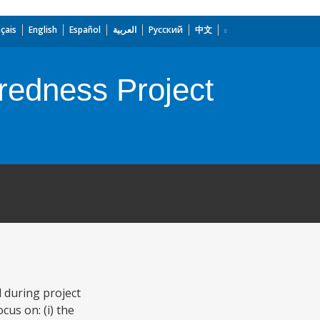
çais
English
Español
العربية
Русский
中文
aredness Project
d during project
cus on: (i) the