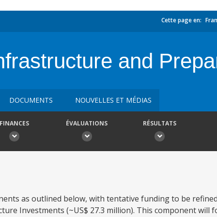
Cette page en:
Fran
Infrastructure and Prep
DOCUMENTS
NOUVELLES ET MÉDIAS
FINANCES
ÉVALUATIONS
RÉSULTATS
nents as outlined below, with tentative funding to be refine
ture Investments (~US$ 27.3 million). This component will fo