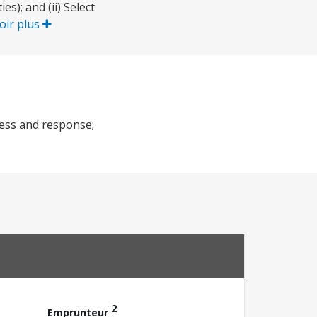
s); and (ii) Select
oir plus
dness and response;
2
Emprunteur