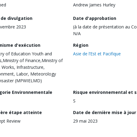
ped
Andrew James Hurley
 de divulgation
Date d'approbation
ovembre 2023
(à la date de présentation au Co
N/A
nisme d'exécution
Région
try of Education Youth and
Asie de l’Est et Pacifique
s,Ministry of Finance,Ministry of
c Works, Infrastructure,
onment, Labor, Meteorology
Disaster (MPWIELMD)
gorie Environnementale
Risque environnemental et s
S
ière étape atteinte
Date de dernière mise à jour
ept Review
29 mai 2023