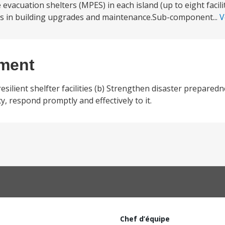
acuation shelters (MPES) in each island (up to eight facilitie
ts in building upgrades and maintenance.Sub-component...
V
ement
esilient shelfter facilities (b) Strengthen disaster prepare
cy, respond promptly and effectively to it.
Chef d’équipe