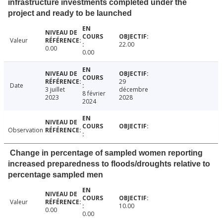
infrastructure investments completed under the
project and ready to be launched
Valeur
22.00
0.00
0.00
29
Date
3 juillet
décembre
8 février
2023
2028
2024
Observation
Change in percentage of sampled women reporting
increased preparedness to floods/droughts relative to
percentage sampled men
Valeur
10.00
0.00
0.00