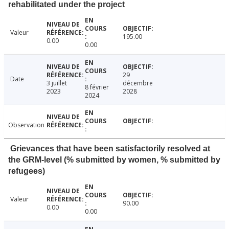
rehabilitated under the project
Valeur
195.00
0.00
0.00
29
Date
3 juillet
décembre
8 février
2023
2028
2024
Observation
Grievances that have been satisfactorily resolved at
the GRM-level (% submitted by women, % submitted by
refugees)
Valeur
90.00
0.00
0.00