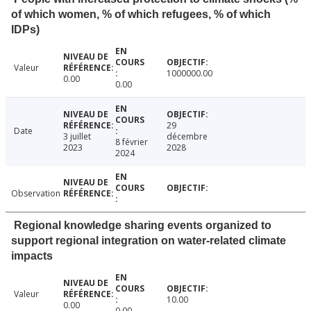
of which women, % of which refugees, % of which
IDPs)
Valeur
1000000.00
0.00
0.00
29
Date
3 juillet
décembre
8 février
2023
2028
2024
Observation
Regional knowledge sharing events organized to
support regional integration on water-related climate
impacts
Valeur
10.00
0.00
0.00