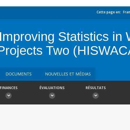
Cette page en:
Fran
mproving Statistics in
f Projects Two (HISWAC
DOCUMENTS
NOUVELLES ET MÉDIAS
FINANCES
ÉVALUATIONS
RÉSULTATS