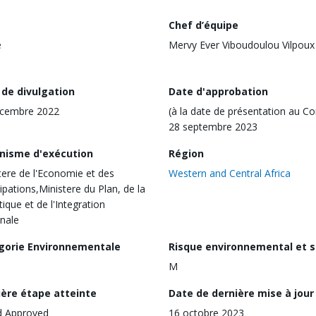
Chef d’équipe
e
Mervy Ever Viboudoulou Vilpoux
 de divulgation
Date d'approbation
écembre 2022
(à la date de présentation au Co
28 septembre 2023
nisme d'exécution
Région
tere de l'Economie et des
Western and Central Africa
cipations,Ministere du Plan, de la
tique et de l'Integration
nale
gorie Environnementale
Risque environnemental et s
M
ière étape atteinte
Date de dernière mise à jour
d Approved
16 octobre 2023