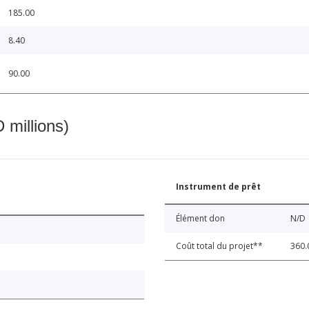
185.00
8.40
90.00
 millions)
Instrument de prêt
Élément don
N/D
Coût total du projet**
360.