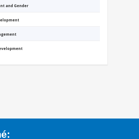
nt and Gender
evelopment
nagement
Development
mé: