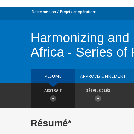
Notre mission
Projets et opérations
Harmonizing and I
Africa - Series o
RÉSUMÉ
APPROVISIONNEMENT
ABSTRAIT
DÉTAILS CLÉS
Résumé*