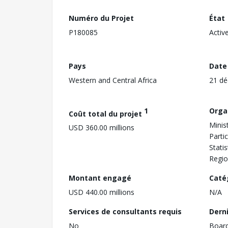
Numéro du Projet
État
P180085
Activ
Pays
Date
Western and Central Africa
21 d
1
Orga
Coût total du projet
Minis
USD 360.00 millions
Parti
Statis
Regio
Montant engagé
Caté
USD 440.00 millions
N/A
Services de consultants requis
Dern
No
Boar