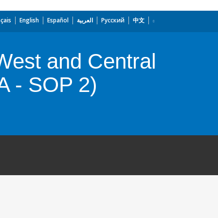
çais
English
Español
العربية
Русский
中文
 West and Central
A - SOP 2)