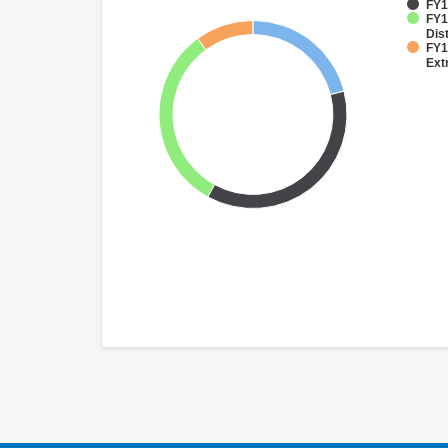
FY1
FY1
Dist
FY1
Ext