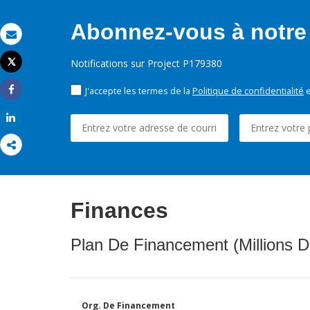
Abonnez-vous à notre 
Email
Tweet
Notifications sur Project P179380
Imprimer
J'accepte les termes de la
Politique de confidentialité
e
Share
Share
Finances
Plan De Financement (Millions D
Org. De Financement