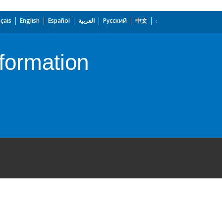
çais
English
Español
العربية
Русский
中文
formation