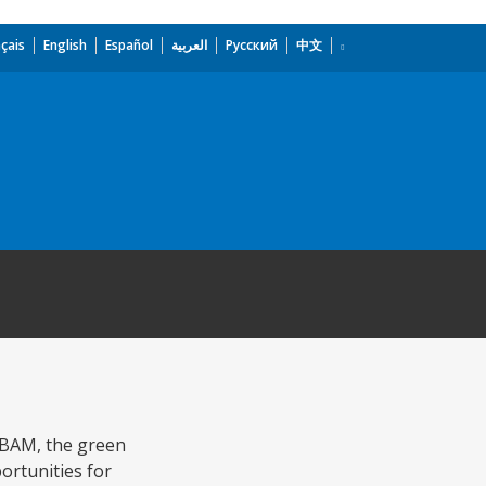
çais
English
Español
العربية
Русский
中文
 CBAM, the green
portunities for