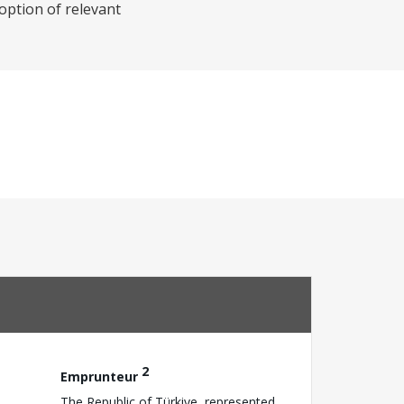
option of relevant
2
Emprunteur
The Republic of Türkiye, represented