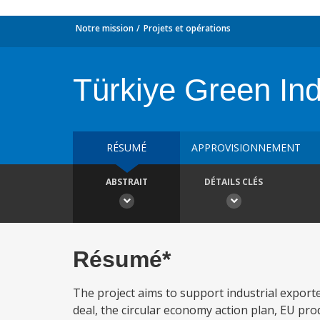
Notre mission
Projets et opérations
Türkiye Green Ind
RÉSUMÉ
APPROVISIONNEMENT
ABSTRAIT
DÉTAILS CLÉS
Résumé*
The project aims to support industrial export
deal, the circular economy action plan, EU prod