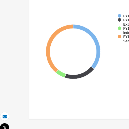
FY1
FY1
Ext
FY1
Ind
FY1
Ser
Email
Tweet