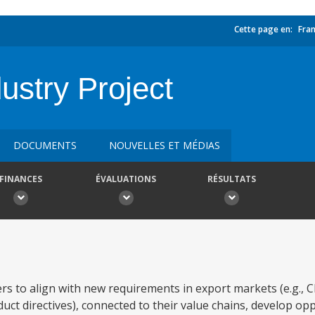
Cette page en:
Fran
ustry Project
DOCUMENTS
NOUVELLES ET MÉDIAS
FINANCES
ÉVALUATIONS
RÉSULTATS
ers to align with new requirements in export markets (e.g.,
uct directives), connected to their value chains, develop op