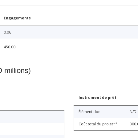
Engagements
0.06
450.00
 millions)
Instrument de prêt
Élément don
N/D
Coût total du projet**
300.