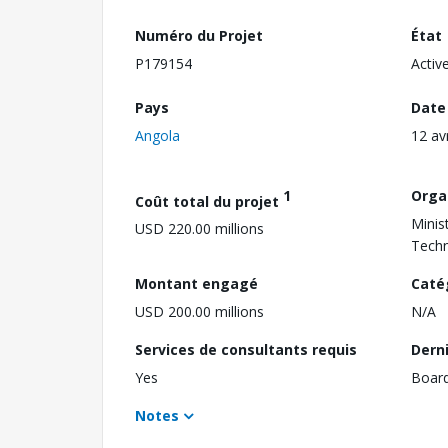
Numéro du Projet
État
P179154
Activ
Pays
Date
Angola
12 av
1
Orga
Coût total du projet
Minis
USD 220.00 millions
Techn
Montant engagé
Caté
USD 200.00 millions
N/A
Services de consultants requis
Dern
Yes
Boar
Notes