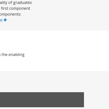
ality of graduates
e first component
bcomponents:
us
 the enabling