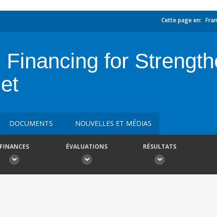
Cette page en:
Fran
 Financing for Strength
et
DOCUMENTS
NOUVELLES ET MÉDIAS
FINANCES
ÉVALUATIONS
RÉSULTATS