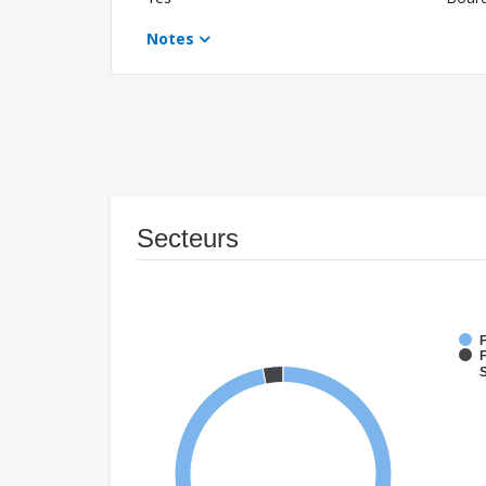
Notes
Secteurs
F
F
S