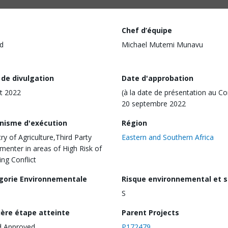
Chef d’équipe
d
Michael Mutemi Munavu
 de divulgation
Date d'approbation
t 2022
(à la date de présentation au Co
20 septembre 2022
nisme d'exécution
Région
try of Agriculture,Third Party
Eastern and Southern Africa
menter in areas of High Risk of
ng Conflict
gorie Environnementale
Risque environnemental et s
S
ière étape atteinte
Parent Projects
d Approved
P172479