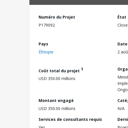
Numéro du Projet
État
P179092
Close
Pays
Date
Éthiopie
2 aoû
1
Orga
Coût total du projet
Minis
USD 350.00 millions
Imple
Ongoi
Montant engagé
Caté
USD 350.00 millions
N/A
Services de consultants requis
Dern
Yes
Boar