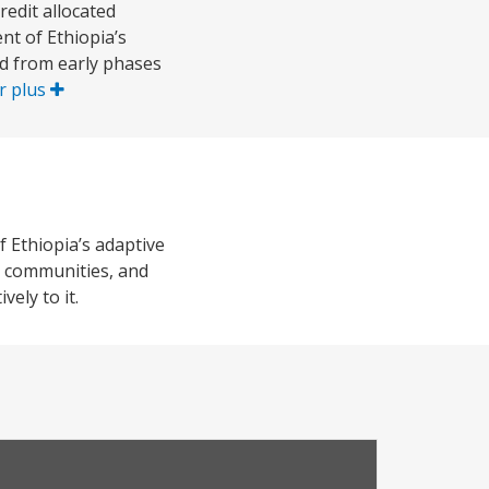
edit allocated
nt of Ethiopia’s
ed from early phases
r plus
 Ethiopia’s adaptive
e communities, and
vely to it.