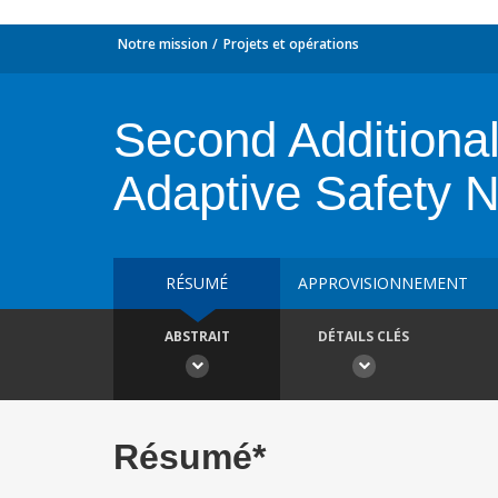
Notre mission
Projets et opérations
Second Additional
Adaptive Safety N
RÉSUMÉ
APPROVISIONNEMENT
ABSTRAIT
DÉTAILS CLÉS
Résumé*