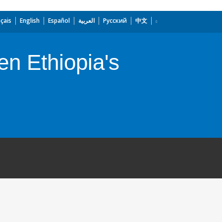
çais
English
Español
العربية
Русский
中文
en Ethiopia's