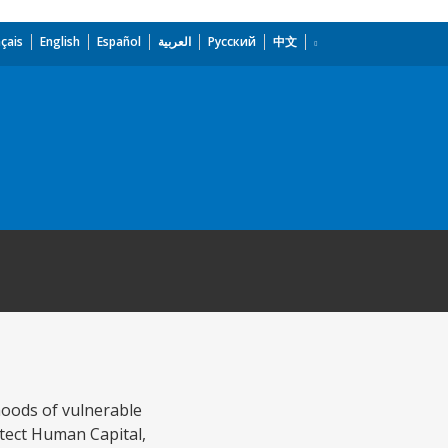
çais
English
Español
العربية
Русский
中文
hoods of vulnerable
tect Human Capital,