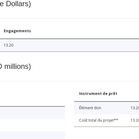
e Dollars)
Engagements
13.20
 millions)
Instrument de prêt
Élément don
13.2
Coût total du projet**
13.2