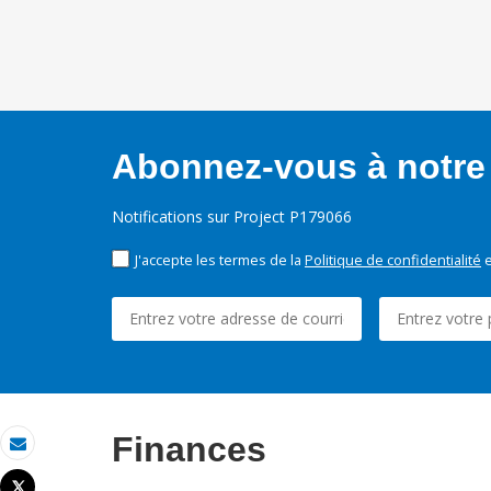
Abonnez-vous à notre 
Notifications sur Project P179066
J'accepte les termes de la
Politique de confidentialité
e
Finances
Email
Tweet