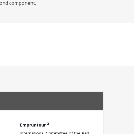
second component,
2
Emprunteur
International Committee of the Red