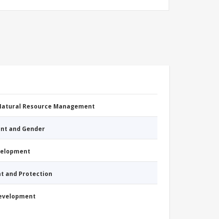
 Natural Resource Management
nt and Gender
evelopment
nt and Protection
Development