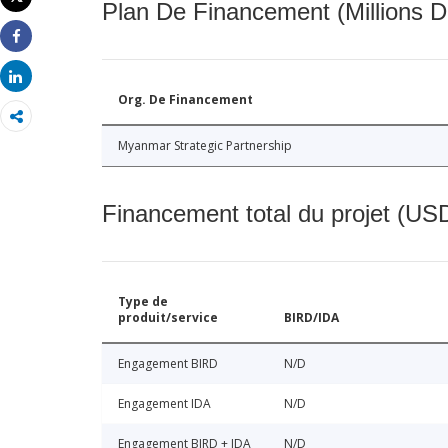
Plan De Financement (Millions D
Imprimer
Share
Share
Org. De Financement
Myanmar Strategic Partnership
Financement total du projet (USD
Type de
produit/service
BIRD/IDA
Engagement BIRD
N/D
Engagement IDA
N/D
Engagement BIRD + IDA
N/D