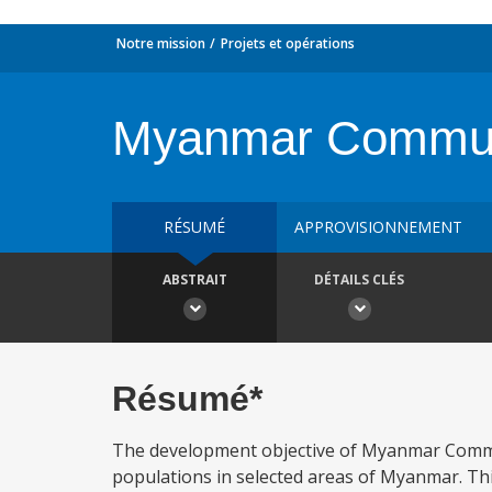
Notre mission
Projets et opérations
Myanmar Communi
RÉSUMÉ
APPROVISIONNEMENT
ABSTRAIT
DÉTAILS CLÉS
Résumé*
The development objective of Myanmar Communi
populations in selected areas of Myanmar. Th