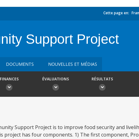
Cette page en:
Fran
ty Support Project
DOCUMENTS
NOUVELLES ET MÉDIAS
FINANCES
ÉVALUATIONS
RÉSULTATS
ty Support Project is to improve food security and liveli
is project has four components. 1) The first component, Pro