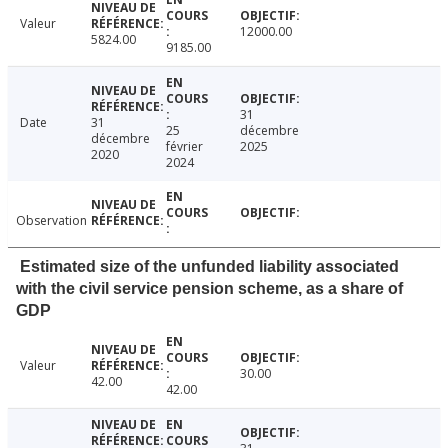
Valeur
12000.00
5824.00
9185.00
31
Date
31
25
décembre
décembre
février
2025
2020
2024
Observation
Estimated size of the unfunded liability associated
with the civil service pension scheme, as a share of
GDP
Valeur
30.00
42.00
42.00