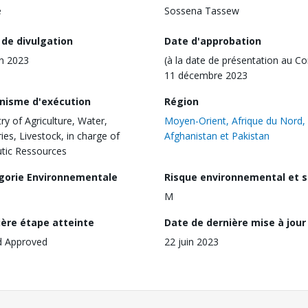
e
Sossena Tassew
 de divulgation
Date d'approbation
in 2023
(à la date de présentation au Co
11 décembre 2023
nisme d'exécution
Région
try of Agriculture, Water,
Moyen-Orient, Afrique du Nord,
ries, Livestock, in charge of
Afghanistan et Pakistan
utic Ressources
gorie Environnementale
Risque environnemental et s
M
ière étape atteinte
Date de dernière mise à jour
d Approved
22 juin 2023