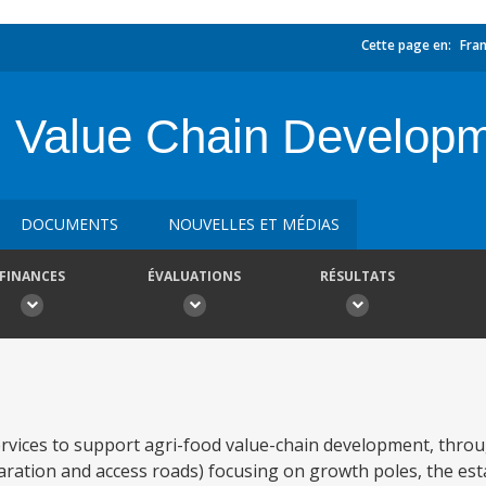
Cette page en:
Fran
d Value Chain Developm
DOCUMENTS
NOUVELLES ET MÉDIAS
FINANCES
ÉVALUATIONS
RÉSULTATS
services to support agri-food value-chain development, throu
aration and access roads) focusing on growth poles, the es