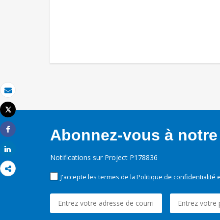
Email
Tweet
Imprimer
Abonnez-vous à notre 
Share
Share
Notifications sur Project P178836
J'accepte les termes de la
Politique de confidentialité
e