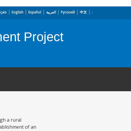
çais
English
Español
العربية
Русский
中文
ent Project
gh a rural
tablishment of an