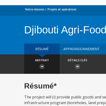
Notre mission
Projets et opérations
Djibouti Agri-Foo
RÉSUMÉ
APPROVISIONNEMENT
ABSTRAIT
DÉTAILS CLÉS
Résumé*
The project will (i) provide public goods and 
infrastructure program (boreholes, land prep