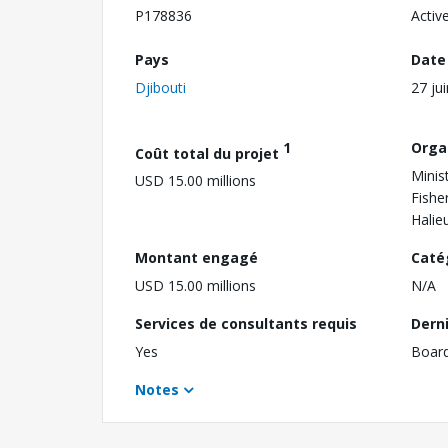
P178836
Activ
Pays
Date
Djibouti
27 ju
1
Orga
Coût total du projet
Minis
USD 15.00 millions
Fishe
Halie
Montant engagé
Caté
USD 15.00 millions
N/A
Services de consultants requis
Dern
Yes
Boar
Notes