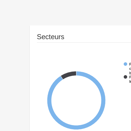
Secteurs
F
c
F
I