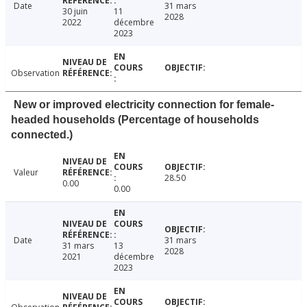
Date
31 mars
30 juin
11
2028
2022
décembre
2023
Observation
New or improved electricity connection for female-
headed households (Percentage of households
connected.)
Valeur
28.50
0.00
0.00
Date
31 mars
31 mars
13
2028
2021
décembre
2023