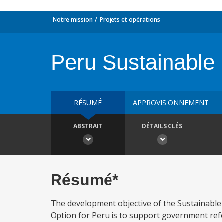
Notre mission
Projets et opérations
Peru Sustainabl
RÉSUMÉ
APPROVISIONNEMENT
ABSTRAIT
DÉTAILS CLÉS
Résumé*
The development objective of the Sustainabl
Option for Peru is to support government reforms