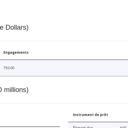
e Dollars)
Engagements
750.00
 millions)
Instrument de prêt
Élément don
N/D