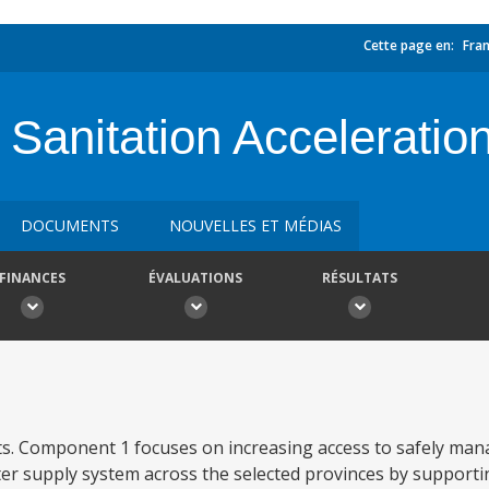
Cette page en:
Fran
Sanitation Acceleration
DOCUMENTS
NOUVELLES ET MÉDIAS
FINANCES
ÉVALUATIONS
RÉSULTATS
. Component 1 focuses on increasing access to safely man
er supply system across the selected provinces by supporti