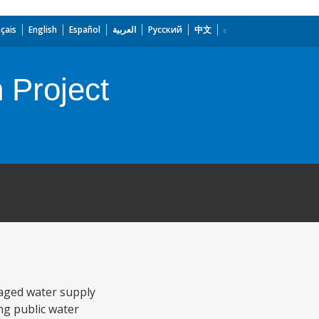
çais
English
Español
العربية
Русский
中文
 Project
aged water supply
ng public water