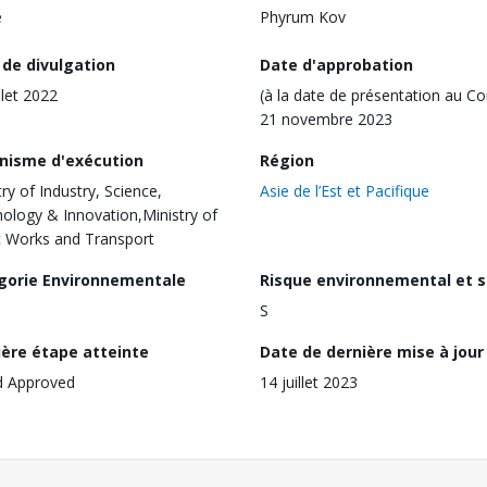
e
Phyrum Kov
 de divulgation
Date d'approbation
llet 2022
(à la date de présentation au Co
21 novembre 2023
nisme d'exécution
Région
try of Industry, Science,
Asie de l’Est et Pacifique
ology & Innovation,Ministry of
c Works and Transport
gorie Environnementale
Risque environnemental et s
S
ière étape atteinte
Date de dernière mise à jour
d Approved
14 juillet 2023