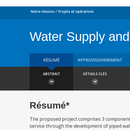
Notre mission
Projets et opérations
Water Supply and 
RÉSUMÉ
APPROVISIONNEMENT
ABSTRAIT
DÉTAILS CLÉS
Résumé*
The proposed project comprises 3 components
service through the development of piped wat