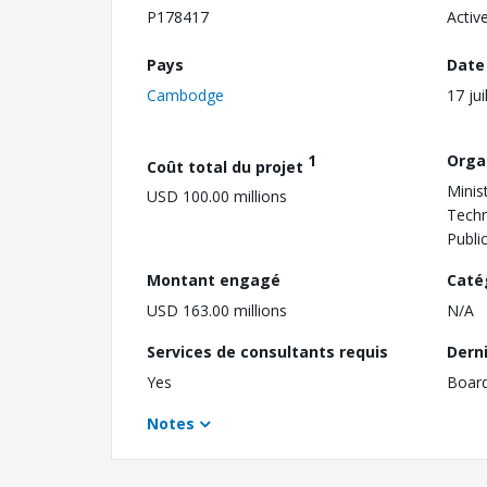
P178417
Activ
Pays
Date
Cambodge
17 jui
1
Orga
Coût total du projet
Minis
USD 100.00 millions
Techn
Publi
Montant engagé
Caté
USD 163.00 millions
N/A
Services de consultants requis
Dern
Yes
Boar
Notes