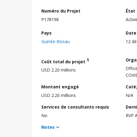
Numéro du Projet
État
P178198
Activ
Pays
Date
Guinée-Bissau
12 d
1
Orga
Coût total du projet
Offic
USD 2.20 millions
COVI
Montant engagé
Caté
USD 2.20 millions
N/A
Services de consultants requis
Dern
No
RVP 
Notes