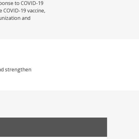
sponse to COVID-19
e COVID-19 vaccine,
unization and
nd strengthen