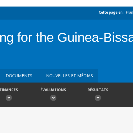
Cette page en:
Fran
cing for the Guinea-Bi
DOCUMENTS
NOUVELLES ET MÉDIAS
FINANCES
ÉVALUATIONS
RÉSULTATS