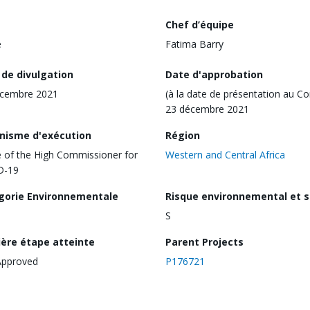
Chef d’équipe
e
Fatima Barry
 de divulgation
Date d'approbation
écembre 2021
(à la date de présentation au Co
23 décembre 2021
nisme d'exécution
Région
e of the High Commissioner for
Western and Central Africa
D-19
gorie Environnementale
Risque environnemental et s
S
ière étape atteinte
Parent Projects
Approved
P176721