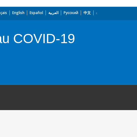
çais
English
Español
العربية
Русский
中文
ssau COVID-19