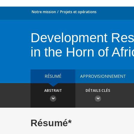
Notre mission
Projets et opérations
Development Resp
in the Horn of Afr
RÉSUMÉ
APPROVISIONNEMENT
ABSTRAIT
DÉTAILS CLÉS
Résumé*