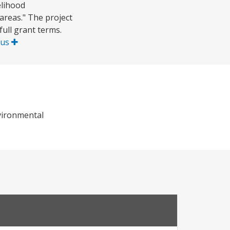
elihood
reas." The project
full grant terms.
lus
nvironmental