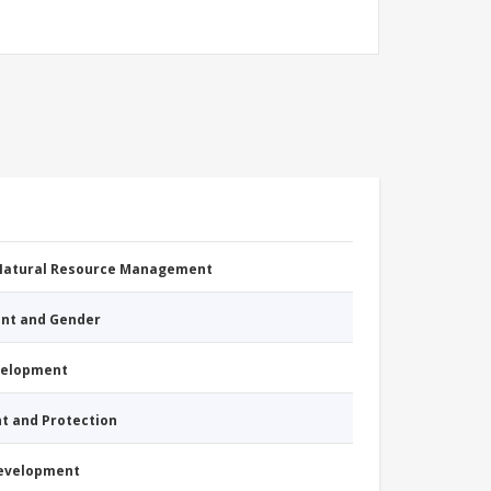
 Natural Resource Management
nt and Gender
evelopment
nt and Protection
Development