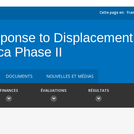
Cette page en:
Fran
onse to Displacement 
ica Phase II
DOCUMENTS
NOUVELLES ET MÉDIAS
FINANCES
ÉVALUATIONS
RÉSULTATS