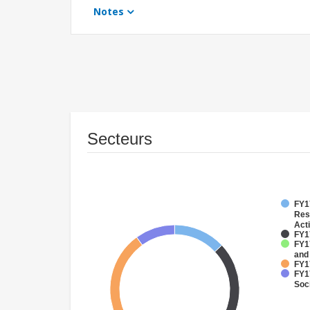
Notes
Secteurs
FY17
Res
Acti
FY17
FY17
and
FY17
FY17
Soci