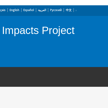
çais
English
Español
العربية
Русский
中文
Impacts Project