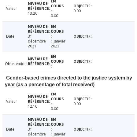
Valeur
0.00
13.20
0.00
Date
31
décembre
1 janvier
2021
2023
Observation
Gender-based crimes directed to the justice system by
year (as a percentage of total received)
Valeur
0.00
12.10
0.00
Date
31
décembre
1 janvier