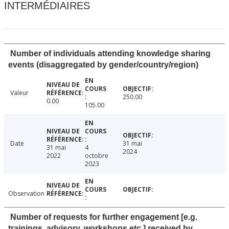
INTERMÉDIAIRES
Number of individuals attending knowledge sharing
events (disaggregated by gender/country/region)
Valeur
250.00
0.00
105.00
Date
31 mai
31 mai
4
2024
2022
octobre
2023
Observation
Number of requests for further engagement [e.g.
trainings, advisory, workshops etc.] received by