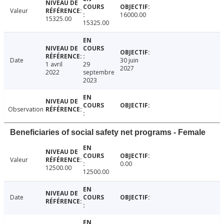
Valeur
16000.00
15325.00
15325.00
Date
30 juin
1 avril
29
2027
2022
septembre
2023
Observation
Beneficiaries of social safety net programs - Female
Valeur
0.00
12500.00
12500.00
Date