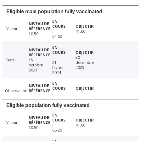
Eligible male population fully vaccinated
Valeur
41.60
10.50
64.60
30
Date
15
21
décembre
octobre
février
2025
2021
2024
Observation
Eligible population fully vaccinated
Valeur
41.60
10.50
66.20