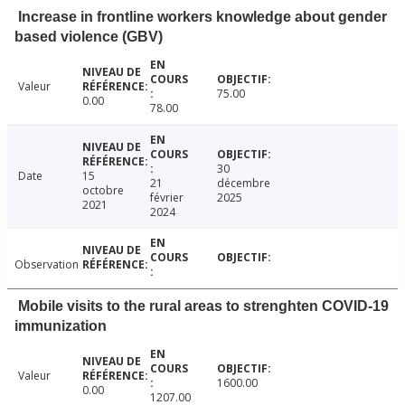
Increase in frontline workers knowledge about gender
based violence (GBV)
Valeur
75.00
0.00
78.00
30
Date
15
21
décembre
octobre
février
2025
2021
2024
Observation
Mobile visits to the rural areas to strenghten COVID-19
immunization
Valeur
1600.00
0.00
1207.00