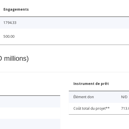
Engagements
1794.33
500.00
 millions)
Instrument de prêt
Élément don
N/D
Coût total du projet**
713.