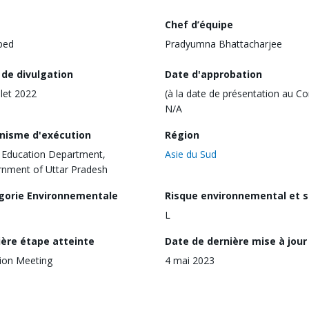
Chef d’équipe
ped
Pradyumna Bhattacharjee
 de divulgation
Date d'approbation
llet 2022
(à la date de présentation au Co
N/A
nisme d'exécution
Région
 Education Department,
Asie du Sud
nment of Uttar Pradesh
gorie Environnementale
Risque environnemental et s
L
ière étape atteinte
Date de dernière mise à jour
ion Meeting
4 mai 2023