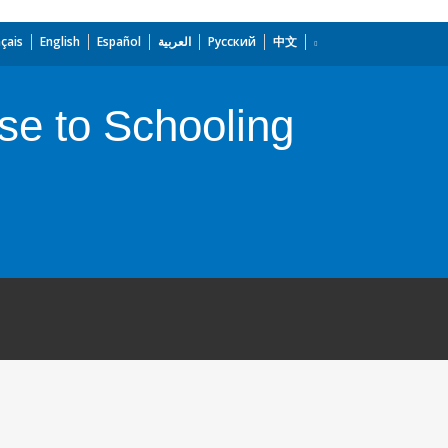
çais
English
Español
العربية
Русский
中文
e to Schooling