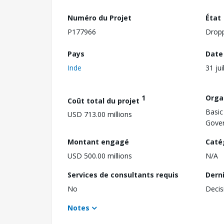
Numéro du Projet
État
P177966
Drop
Pays
Date
Inde
31 jui
1
Orga
Coût total du projet
Basic
USD 713.00 millions
Gover
Montant engagé
Caté
USD 500.00 millions
N/A
Services de consultants requis
Dern
No
Decis
Notes