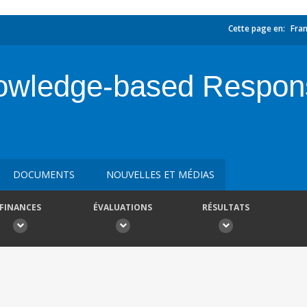
Cette page en:
Fran
owledge-based Respons
DOCUMENTS
NOUVELLES ET MÉDIAS
FINANCES
ÉVALUATIONS
RÉSULTATS