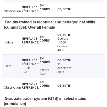
Observation
Faculty trained in technical and pedagogical skills
(cumulative): Overall Female
Overall:
Valeur
14000
0
Female:
0
4000
31
Date
30 juin
décembre
5 mars
2023
2028
2024
Observation
Graduate tracer system (GTS) in select states
(cumulative)