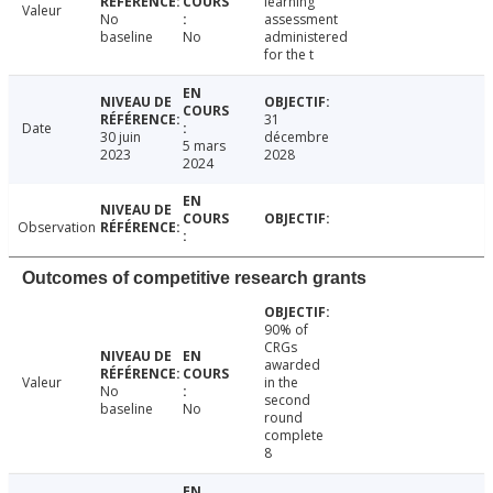
learning
Valeur
No
assessment
baseline
No
administered
for the t
31
Date
30 juin
décembre
5 mars
2023
2028
2024
Observation
Outcomes of competitive research grants
90% of
CRGs
awarded
Valeur
in the
No
second
baseline
No
round
complete
8