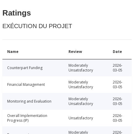
Ratings
EXÉCUTION DU PROJET
Name
Review
Date
Moderately
2026-
Counterpart Funding
Unsatisfactory
03-05
Moderately
2026-
Financial Management
Unsatisfactory
03-05
Moderately
2026-
Monitoring and Evaluation
Unsatisfactory
03-05
Overall Implementation
2026-
Unsatisfactory
Progress (IP)
03-05
Moderately
2026-