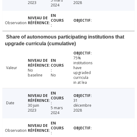
5 mars
2023
2028
2024
Observation
Share of autonomous participating institutions that
upgrade curricula (cumulative)
75%
institutions
Valeur
have
No
upgraded
baseline
No
curricula
in at lea
31
Date
30 juin
décembre
5 mars
2023
2028
2024
Observation