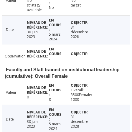
Valeur
No
No
strategy
target
No
available
31
Date
30 juin
décembre
5 mars
2023
2028
2024
Observation
Faculty and Staff trained on institutional leadership
(cumulative): Overall Female
Overall:
Valeur
3500Female:
0
0
1000
31
Date
30 juin
décembre
5 mars
2023
2028
2024