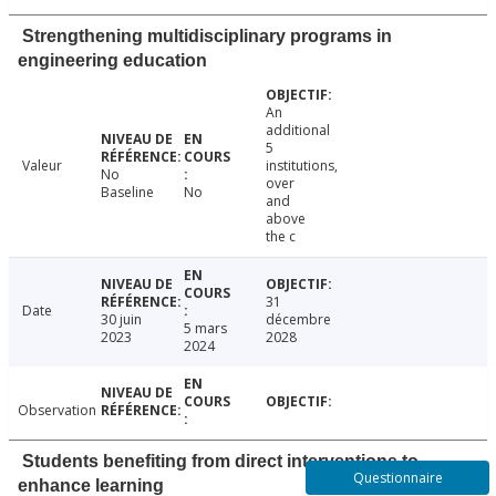
Strengthening multidisciplinary programs in
engineering education
An
additional
5
Valeur
institutions,
No
over
Baseline
No
and
above
the c
31
Date
30 juin
décembre
5 mars
2023
2028
2024
Observation
Students benefiting from direct interventions to
Questionnaire
enhance learning