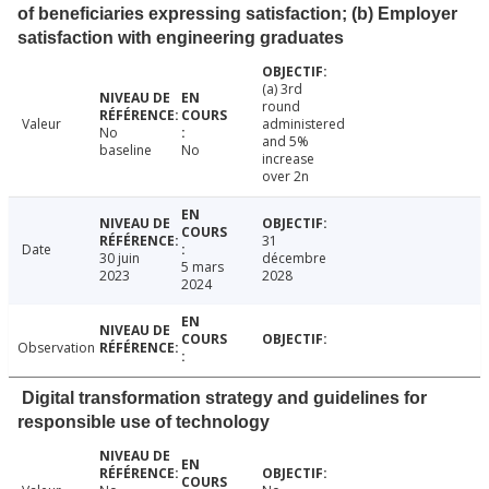
of beneficiaries expressing satisfaction; (b) Employer
satisfaction with engineering graduates
(a) 3rd
round
Valeur
administered
No
and 5%
baseline
No
increase
over 2n
31
Date
30 juin
décembre
5 mars
2023
2028
2024
Observation
Digital transformation strategy and guidelines for
responsible use of technology