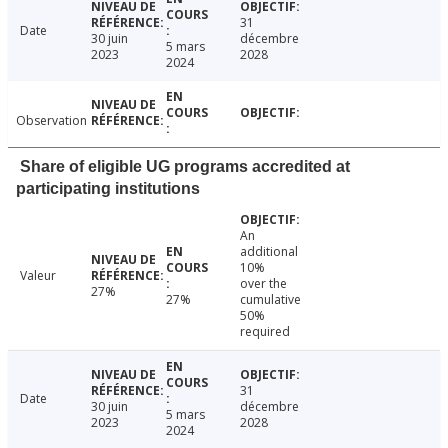
31
Date
30 juin
décembre
5 mars
2023
2028
2024
Observation
Share of eligible UG programs accredited at
participating institutions
An
additional
10%
Valeur
over the
27%
27%
cumulative
50%
required
31
Date
30 juin
décembre
5 mars
2023
2028
2024