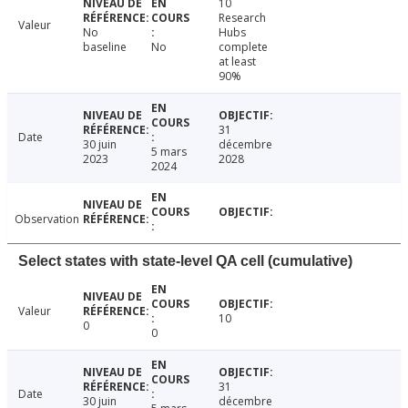
10
Research
Valeur
No
Hubs
baseline
No
complete
at least
90%
31
Date
30 juin
décembre
5 mars
2023
2028
2024
Observation
Select states with state-level QA cell (cumulative)
Valeur
10
0
0
31
Date
30 juin
décembre