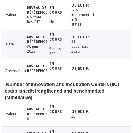
GTS
Valeur
implemented
No state
in 8
has GTS
No
states
31
Date
30 juin
décembre
5 mars
2023
2028
2024
Observation
Number of Innovation and Incubation Centers (IIC)
established/strengthened and benchmarked
(cumulative)
Valeur
25
0
0