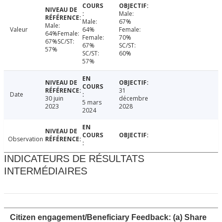
Male:
Male:
67%
Male:
Valeur
64%
Female:
64%Female:
Female:
70%
67%SC/ST:
67%
SC/ST:
57%
SC/ST:
60%
57%
31
Date
30 juin
décembre
5 mars
2023
2028
2024
Observation
INDICATEURS DE RÉSULTATS
INTERMÉDIAIRES
Citizen engagement/Beneficiary Feedback: (a) Share