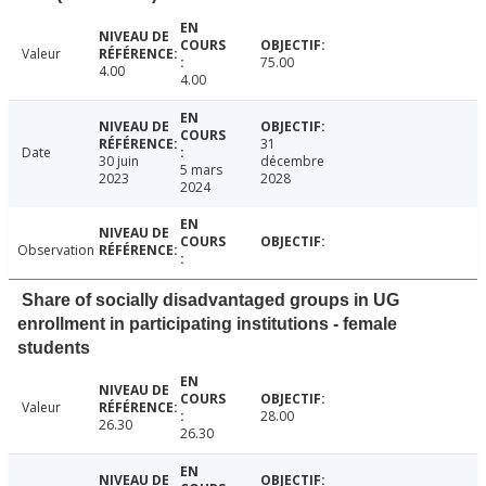
Valeur
75.00
4.00
4.00
31
Date
30 juin
décembre
5 mars
2023
2028
2024
Observation
Share of socially disadvantaged groups in UG
enrollment in participating institutions - female
students
Valeur
28.00
26.30
26.30