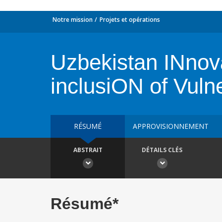
Notre mission
Projets et opérations
Uzbekistan INnova
inclusiON of Vuln
RÉSUMÉ
APPROVISIONNEMENT
ABSTRAIT
DÉTAILS CLÉS
Résumé*