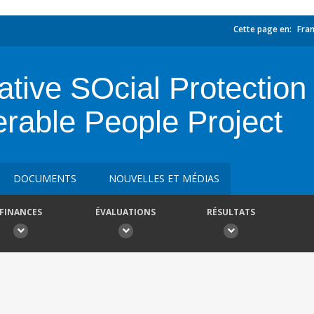
Cette page en:
Fran
tive SOcial Protection
erable People Project
DOCUMENTS
NOUVELLES ET MÉDIAS
FINANCES
ÉVALUATIONS
RÉSULTATS