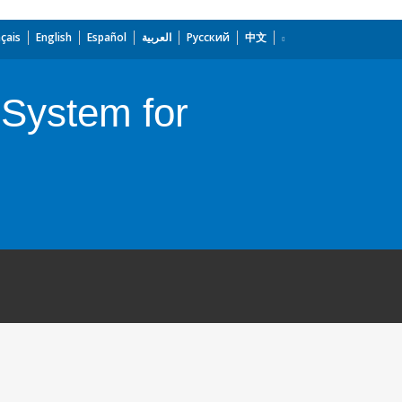
çais
English
Español
العربية
Русский
中文
 System for