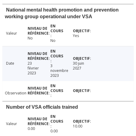
National mental health promotion and prevention
working group operational under VSA
Valeur
Yes
No
No
Date
23
30 juin
3
février
2027
novembre
2023
2023
Observation
Number of VSA officials trained
Valeur
10.00
0.00
0.00