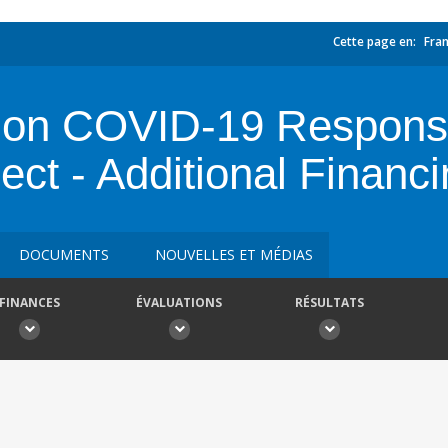
Cette page en:
Fran
ection COVID-19 Respon
ct - Additional Financ
DOCUMENTS
NOUVELLES ET MÉDIAS
FINANCES
ÉVALUATIONS
RÉSULTATS