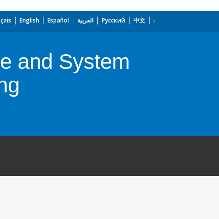
çais
English
Español
العربية
Русский
中文
se and System
ing