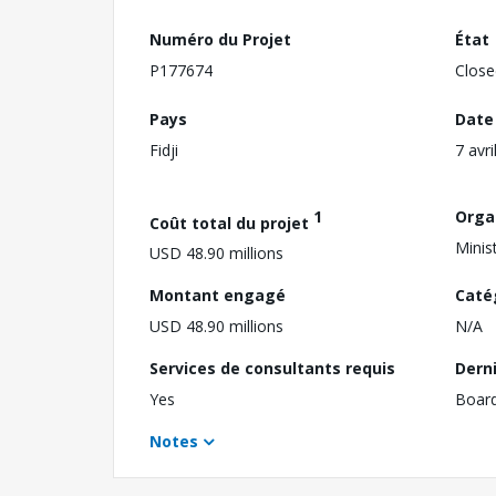
Numéro du Projet
État
P177674
Close
Pays
Date
Fidji
7 avri
1
Orga
Coût total du projet
Minis
USD 48.90 millions
Montant engagé
Caté
USD 48.90 millions
N/A
Services de consultants requis
Dern
Yes
Boar
Notes