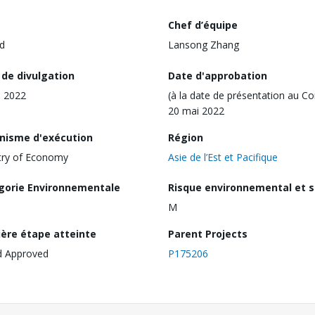
Chef d’équipe
d
Lansong Zhang
 de divulgation
Date d'approbation
l 2022
(à la date de présentation au Co
20 mai 2022
nisme d'exécution
Région
try of Economy
Asie de l’Est et Pacifique
gorie Environnementale
Risque environnemental et s
M
ière étape atteinte
Parent Projects
d Approved
P175206