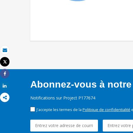
Email
Tweet
Imprimer
Share
Abonnez-vous à notre 
Share
Notifications sur Project P177674
J'accepte les termes de la
Politique de confidentialité
e