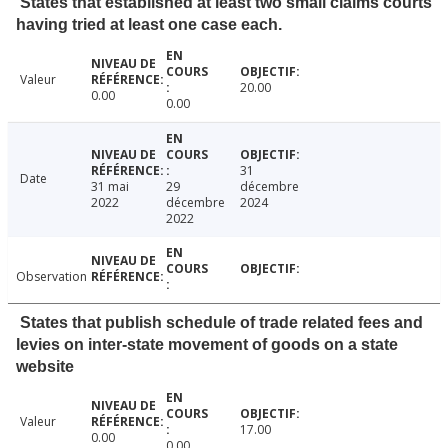
States that established at least two small claims courts
having tried at least one case each.
Valeur
20.00
0.00
0.00
31
Date
31 mai
29
décembre
2022
décembre
2024
2022
Observation
States that publish schedule of trade related fees and
levies on inter-state movement of goods on a state
website
Valeur
17.00
0.00
0.00