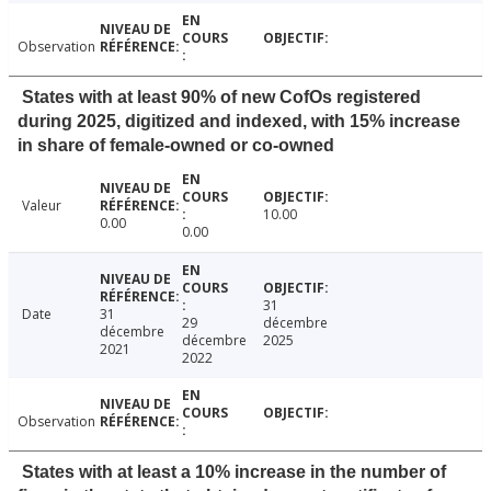
Observation
States with at least 90% of new CofOs registered
during 2025, digitized and indexed, with 15% increase
in share of female-owned or co-owned
Valeur
10.00
0.00
0.00
31
Date
31
29
décembre
décembre
décembre
2025
2021
2022
Observation
States with at least a 10% increase in the number of