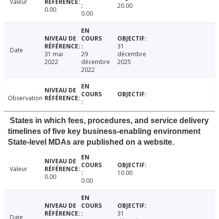
Valeur
20.00
0.00
0.00
31
Date
31 mai
29
décembre
2022
décembre
2025
2022
Observation
States in which fees, procedures, and service delivery
timelines of five key business-enabling environment
State-level MDAs are published on a website.
Valeur
10.00
0.00
0.00
31
Date