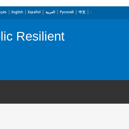
çais
English
Español
العربية
Русский
中文
c Resilient