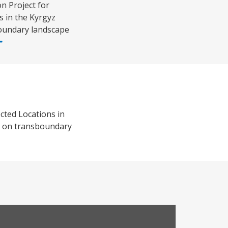
n Project for
s in the Kyrgyz
boundary landscape
cted Locations in
es on transboundary