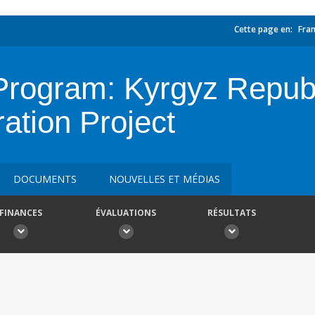
Cette page en:
Fran
ogram: Kyrgyz Republi
ation Project
DOCUMENTS
NOUVELLES ET MÉDIAS
FINANCES
ÉVALUATIONS
RÉSULTATS