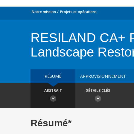
Notre mission
Projets et opérations
RESILAND CA+ Pr
Landscape Restor
RÉSUMÉ
APPROVISIONNEMENT
ABSTRAIT
DÉTAILS CLÉS
Résumé*