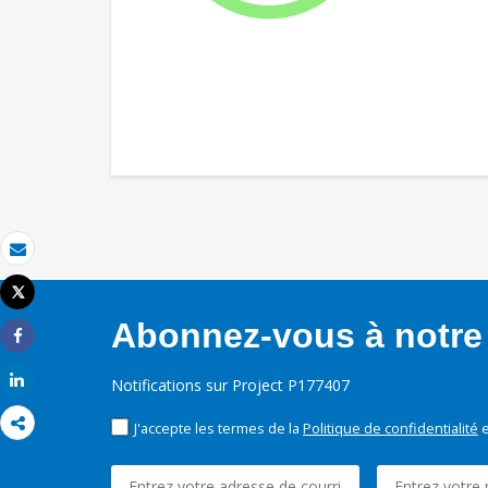
Email
Tweet
Imprimer
Abonnez-vous à notre 
Share
Share
Notifications sur Project P177407
J'accepte les termes de la
Politique de confidentialité
e