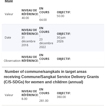
Male
Valeur
50.00
40.00
64.00
Date
31
30 juin
23
décembre
2026
décembre
2018
2022
Observation
Number of commune/sangkats in target areas
receiving Commune/Sangkat Service Delivery Grants
(C/S-SDGs) for women and children (annual)
Valeur
380.00
8.00
281.00