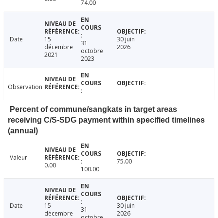
74.00
Date
15
30 juin
31
décembre
2026
octobre
2021
2023
Observation
Percent of commune/sangkats in target areas
receiving C/S-SDG payment within specified timelines
(annual)
Valeur
75.00
0.00
100.00
Date
15
30 juin
31
décembre
2026
octobre