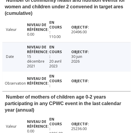
Number of community health and nutrition events for
women and children under 2 convened in target ares
(cumulative)
Valeur
20496.00
0.00
110.00
Date
15
30 juin
décembre
20 avril
2026
2021
2023
Observation
Number of mothers of children age 0-2 years
participating in any CPWC event in the last calendar
year (annual)
Valeur
25236.00
0.00