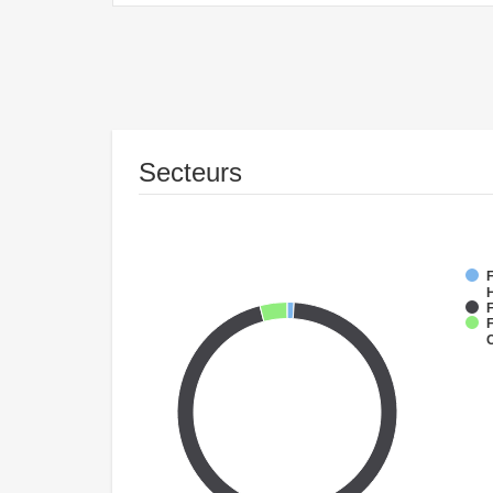
Secteurs
F
F
F