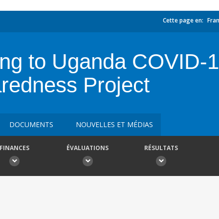
Cette page en:
Fran
cing to Uganda COVID-
redness Project
DOCUMENTS
NOUVELLES ET MÉDIAS
FINANCES
ÉVALUATIONS
RÉSULTATS