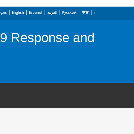
çais
English
Español
العربية
Русский
中文
19 Response and