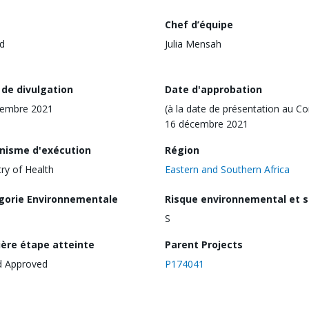
Chef d’équipe
d
Julia Mensah
 de divulgation
Date d'approbation
vembre 2021
(à la date de présentation au Co
16 décembre 2021
nisme d'exécution
Région
try of Health
Eastern and Southern Africa
gorie Environnementale
Risque environnemental et s
S
ière étape atteinte
Parent Projects
d Approved
P174041