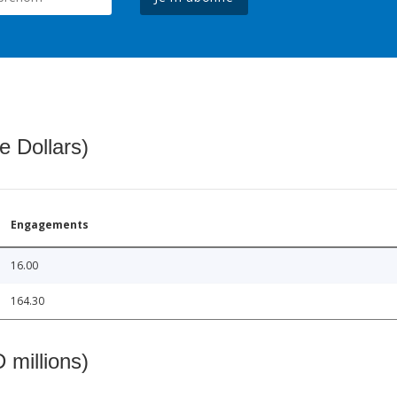
e Dollars)
Engagements
16.00
164.30
 millions)