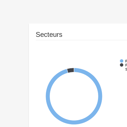
Secteurs
F
F
S