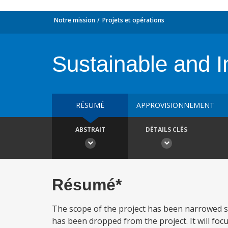
Notre mission
Projets et opérations
Sustainable and I
RÉSUMÉ
APPROVISIONNEMENT
ABSTRAIT
DÉTAILS CLÉS
Résumé*
The scope of the project has been narrowed si
has been dropped from the project. It will foc