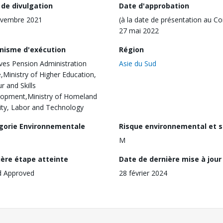
 de divulgation
Date d'approbation
ovembre 2021
(à la date de présentation au Co
27 mai 2022
nisme d'exécution
Région
ves Pension Administration
Asie du Sud
e,Ministry of Higher Education,
r and Skills
opment,Ministry of Homeland
ity, Labor and Technology
gorie Environnementale
Risque environnemental et s
M
ière étape atteinte
Date de dernière mise à jour
d Approved
28 février 2024