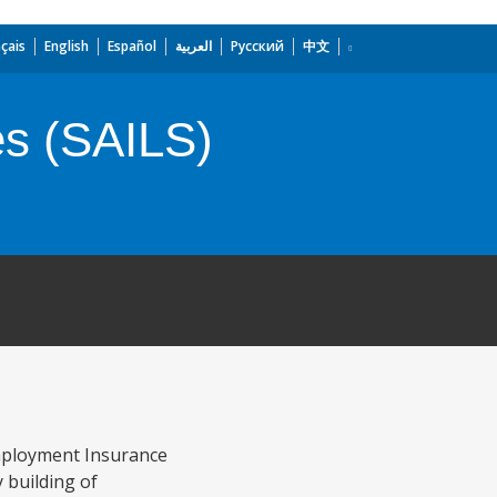
çais
English
Español
العربية
Русский
中文
es (SAILS)
employment Insurance
 building of