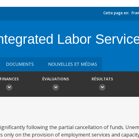
Cette page en:
Fran
ntegrated Labor Servic
DOCUMENTS
NOUVELLES ET MÉDIAS
FINANCES
ÉVALUATIONS
RÉSULTATS
gnificantly following the partial cancellation of funds. Un
us only on the provision of employment services and capacity