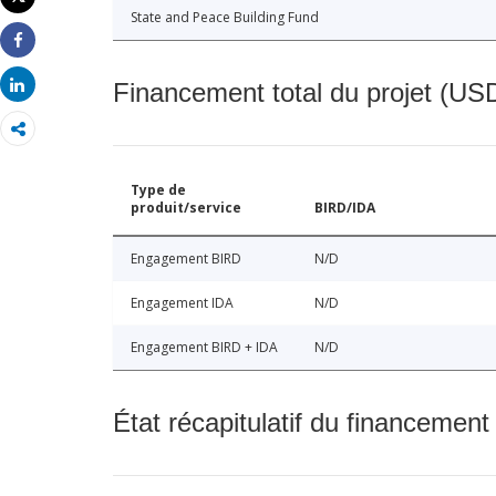
Imprimer
State and Peace Building Fund
Share
Share
Financement total du projet (USD
Type de
produit/service
BIRD/IDA
Engagement BIRD
N/D
Engagement IDA
N/D
Engagement BIRD + IDA
N/D
État récapitulatif du financement