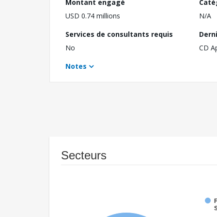
Montant engagé
Caté
USD 0.74 millions
N/A
Services de consultants requis
Dern
No
CD A
Notes
Secteurs
F
S