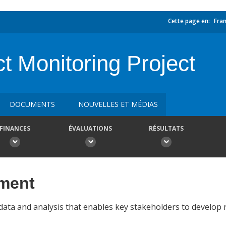
Cette page en:
Fran
ct Monitoring Project
DOCUMENTS
NOUVELLES ET MÉDIAS
FINANCES
ÉVALUATIONS
RÉSULTATS
ement
t data and analysis that enables key stakeholders to develop 