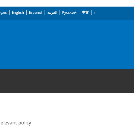
çais
English
Español
العربية
Русский
中文
relevant policy