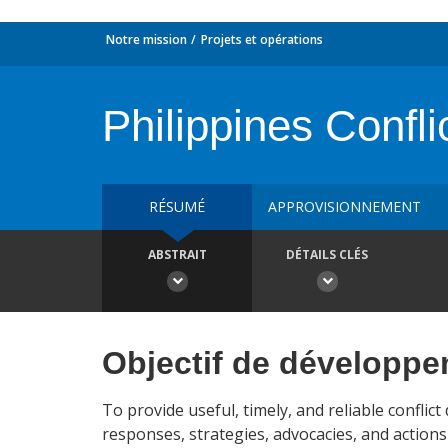
Notre mission
Projets et opérations
Philippines Confli
RÉSUMÉ
APPROVISIONNEMENT
ABSTRAIT
DÉTAILS CLÉS
Objectif de développ
To provide useful, timely, and reliable conflic
responses, strategies, advocacies, and actions