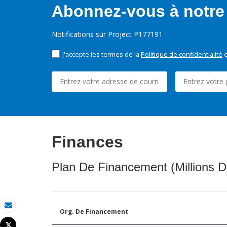
Abonnez-vous à notre 
Notifications sur Project P177191
J'accepte les termes de la
Politique de confidentialité
e
Finances
Plan De Financement (Millions D
Org. De Financement
Email
Tweet