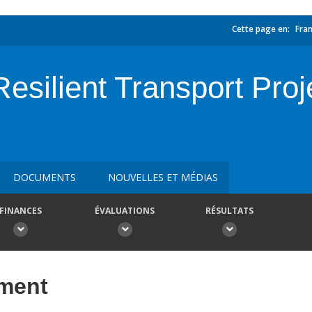
Cette page en:
Fran
silient Transport Proje
DOCUMENTS
NOUVELLES ET MÉDIAS
FINANCES
ÉVALUATIONS
RÉSULTATS
ement