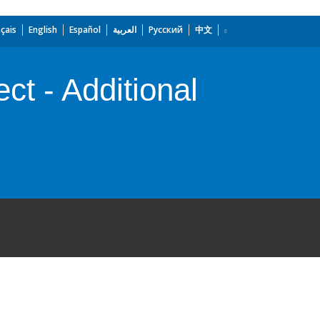
çais
English
Español
العربية
Русский
中文
ct - Additional