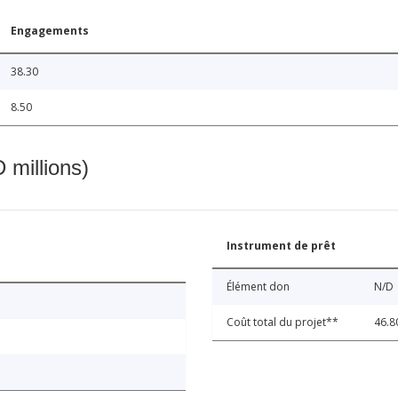
Engagements
38.30
8.50
 millions)
Instrument de prêt
Élément don
N/D
Coût total du projet**
46.8