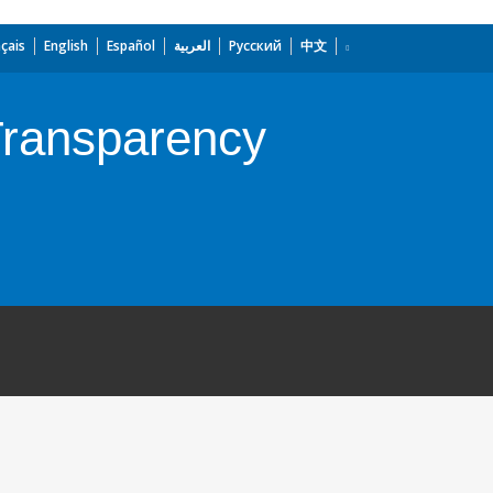
çais
English
Español
العربية
Русский
中文
 Transparency