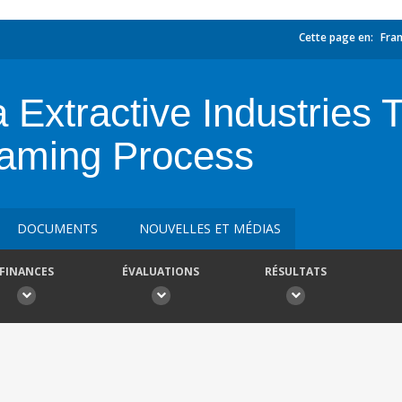
Cette page en:
Fran
a Extractive Industries
reaming Process
DOCUMENTS
NOUVELLES ET MÉDIAS
FINANCES
ÉVALUATIONS
RÉSULTATS