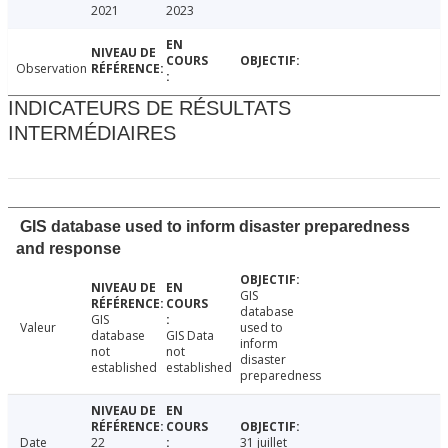
2021
2023
Observation
INDICATEURS DE RÉSULTATS
INTERMÉDIAIRES
GIS database used to inform disaster preparedness
and response
GIS
database
GIS
Valeur
used to
database
GIS Data
inform
not
not
disaster
established
established
preparedness
Date
22
31 juillet