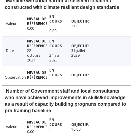
Maritime workboat harbor at selected locations
constructed with climate resilient design standards
Valeur
3.00
0.00
0.00
Date
22
31 juillet
octobre
24 avril
2029
2021
2023
Observation
Number of Government staff and local consultants
who have achieved improvements in skills/knowledge
as a result of capacity building programs compared to
pre-training baseline
Valeur
16.00
0.00